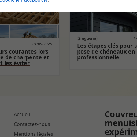
13
Zinguerie
01/09/2025
Les étapes clés pour 
urs courantes lors
pose de chéneaux en 
se de charpente et
professionnelle
 les éviter
Couvreu
Accueil
menuisi
Contactez-nous
expérim
Mentions légales