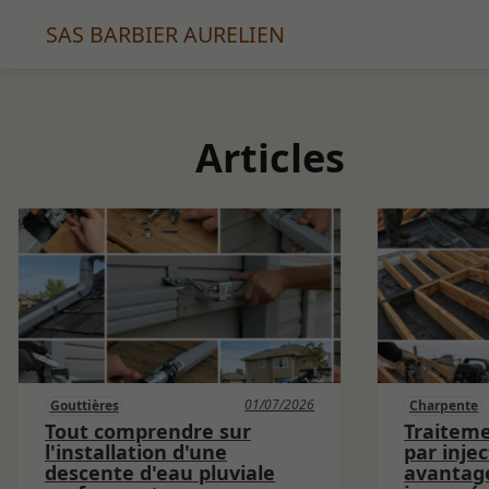
SAS BARBIER AURELIEN
Articles
01/07/2026
Gouttières
Charpente
Tout comprendre sur
Traitem
l'installation d'une
par injec
descente d'eau pluviale
avantag