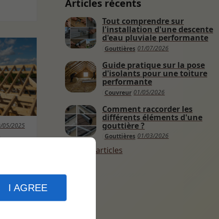
Articles récents
Tout comprendre sur
l'installation d'une descente
d'eau pluviale performante
01/07/2026
Gouttières
Guide pratique sur la pose
d'isolants pour une toiture
performante
01/05/2026
Couvreur
Comment raccorder les
différents éléments d'une
gouttière ?
/05/2025
01/03/2026
t
Gouttières
s
Plus d'articles
I AGREE