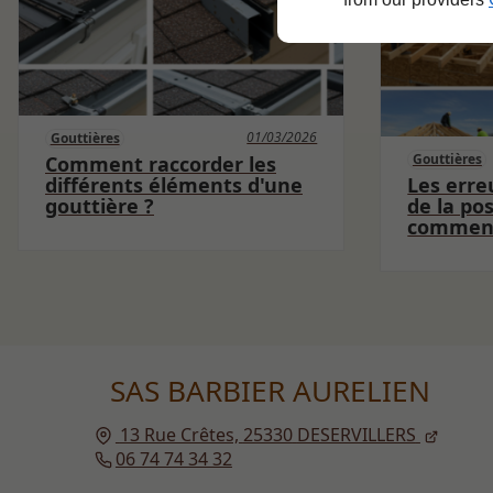
01/03/2026
Gouttières
Gouttières
Comment raccorder les
différents éléments d'une
Les erre
gouttière ?
de la po
comment
SAS BARBIER AURELIEN
13 Rue Crêtes,
25330
DESERVILLERS
06 74 74 34 32