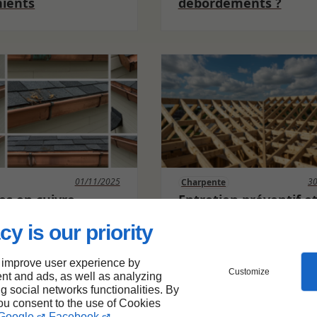
nients
débordements ?
01/11/2025
30
Charpente
es en cuivre
Entretien préventif e
gées ? Notre
traitement curatif de
 réparation pas à
charpentes en bois
cy is our priority
 improve user experience by
Customize
nt and ads, as well as analyzing
ng social networks functionalities. By
you consent to the use of Cookies
Google
Facebook
.