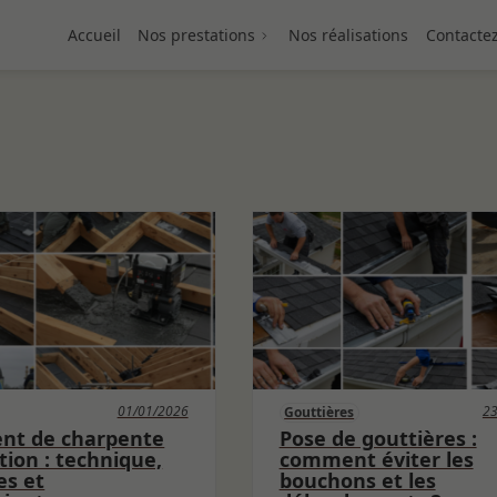
Accueil
Nos prestations
Nos réalisations
Contacte
01/01/2026
23
Gouttières
ent de charpente
Pose de gouttières :
tion : technique,
comment éviter les
es et
bouchons et les