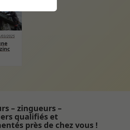
/03/2025
une
zinc
rs – zingueurs –
ers qualifiés et
entés près de chez vous !