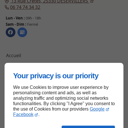
13 Rue Crêtes,
25330
DESERVILLERS
06 74 74 34 32
Lun - Ven :
09h - 18h
Sam - Dim :
Fermé
Accueil
Contactez-nous
Mentions légales
Your privacy is our priority
Plan du site
We use Cookies to improve user experience by
personalising content and ads, as well as
analyzing traffic and optimizing social networks
functionalities. By clicking "I Agree" you consent to
Haut de page
the use of Cookies from our providers
Google
Facebook
.